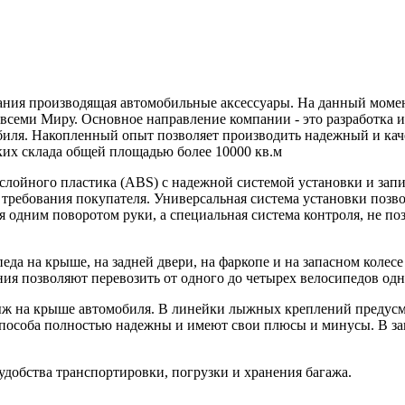
мпания производящая автомобильные аксессуары. На данный мом
 всеми Миру. Основное направление компании - это разработка 
биля. Накопленный опыт позволяет производить надежный и ка
ских склада общей площадью более 10000 кв.м
хслойного пластика (ABS) с надежной системой установки и зап
требования покупателя. Универсальная система установки позв
 одним поворотом руки, а специальная система контроля, не по
педа на крыше, на задней двери, на фаркопе и на запасном коле
ия позволяют перевозить от одного до четырех велосипедов одн
лыж на крыше автомобиля. В линейки лыжных креплений предусм
способа полностью надежны и имеют свои плюсы и минусы. В з
удобства транспортировки, погрузки и хранения багажа.