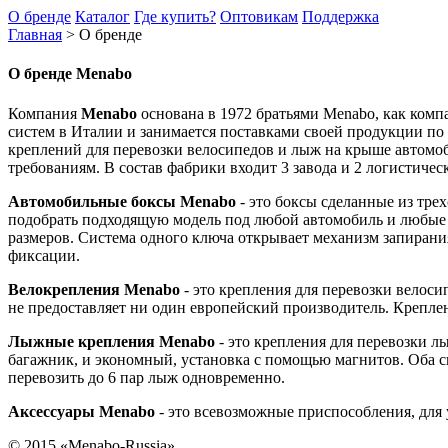
О бренде
Каталог
Где купить?
Оптовикам
Поддержка
Главная
>
О бренде
О бренде Menabo
Компания
Menabo
основана в 1972 братьями Menabo, как ко
систем в Италии и занимается поставками своей продукции по
креплений для перевозки велосипедов и лыж на крыше автомо
требованиям. В состав фабрики входит 3 завода и 2 логистиче
Автомобильные боксы Menabo
- это боксы сделанные из тре
подобрать подходящую модель под любой автомобиль и любые 
размеров. Система одного ключа открывает механизм запирания
фиксации.
Велокрепления Menabo
- это крепления для перевозки велоси
не предоставляет ни один европейский производитель. Креплен
Лыжные крепления Menabo
- это крепления для перевозки 
багажник, и экономный, установка с помощью магнитов. Оба 
перевозить до 6 пар лыж одновременно.
Аксессуары Menabo
- это всевозможные приспособления, для 
© 2015 «Menabo-Russia»