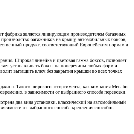
ент фабрика является лидирующим производителем багажных
и производство багажников на крышу, автомобильных боксов,
чественный продукт, соответствующий Европейским нормам и
ирания. Широкая линейка и цветовая гамма боксов, позволяет
оляет устанавливать боксы на поперечины любых форм и
зволит вытащить ключ без закрытия крышки во всех точках
се джипа. Такого широкого ассортимента, как компания Menabo
овременно, в зависимости от выбранного способа перевозки.
отрена два вида установки, классический на автомобильный
ависимости от выбранного способа крепления способны